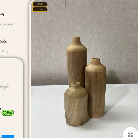
-15%
جدید
ارس
پست , ت
تضمی
و تض
توم
ه
۴ قس
بزرگنمایی تصویر
ه