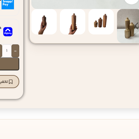
ه
-
تخفیف