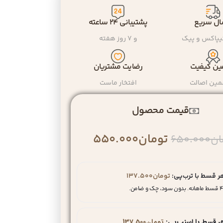
ال سریع
پشتیبانی ۲۴ ساعته
یپاکس و پیک
و ۷ روز هفته
ن کیفیت
رضایت مشتریان
مین اصالت
افتخار ماست
قیمت محصول
تومان
550.000
ان
650.000
ر قسط با ترب‌پی:
تومان
137.500
ط ماهانه. بدون سود، چک و ضامن.
ر قسط با اسنپ‌پی:
تومان
137.500