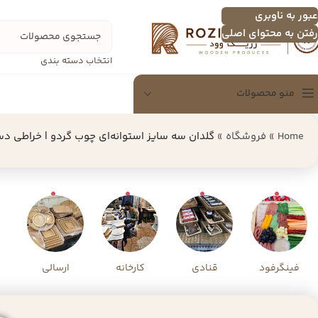
عبور به ناوبری
رفتن به محتوای اصلی
انتخاب دسته بندی
منو محصولات
Home
»
فروشگاه
»
گلدان سه‌ سایز استوانه‌ای چوب گردو | خراطی 
سینی
سینی چندنفره
اردو خوری
تخته سرور
شکلات خوری
دسرخوری و عسل خوری
فینگرفود
قنادی
کارخانه
ارسالی
سرویس پذیرایی