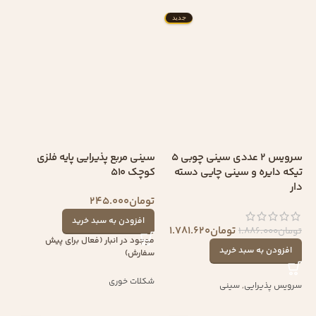
جدید
سرویس 2 عددی سینی چوبی 5
سینی مربع پذیرایی پایه فلزی
تیکه دایره و سینی چایی دسته
کوچک 510
دار
تومان
245.000
افزودن به سبد خرید
تومان
1.781.620
تومان
1.886.000
موجود در انبار (فعال برای پیش
افزودن به سبد خرید
سفارش)
شکلات خوری
سرویس پذیرایی
,
سینی