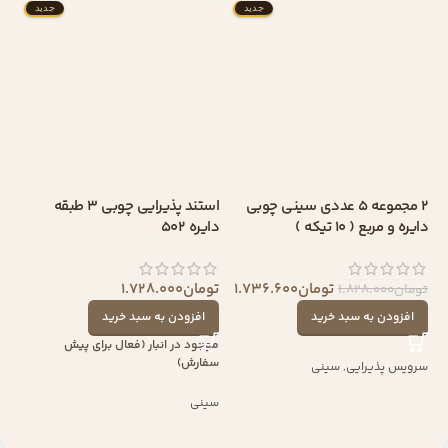
جدید
جدید
2 مجموعه 5 عددی سینی چوبی
استند پذیرایی چوبی 3 طبقه
دایره و مربع ( 10 تیکه )
دایره 502
تومان
1.736.600
تومان
1.728.000
تومان
1.828.000
افزودن به سبد خرید
افزودن به سبد خرید
موجود در انبار (فعال برای پیش
سفارش)
سرویس پذیرایی
,
سینی
سینی