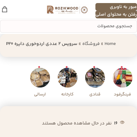
عبور به ناوبری
منو
رفتن به محتوای اصلی
Home
»
فروشگاه
»
سرویس 2 عددی اردوخوری دایره P20
فینگرفود
قنادی
کارخانه
ارسالی
16
نفر در حال مشاهده محصول هستند