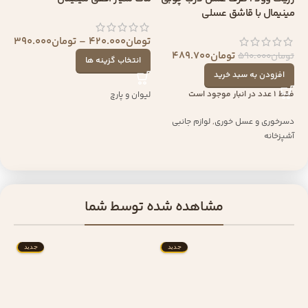
مینیمال با قاشق عسلی
تومان
420.000
–
تومان
390.000
تومان
489.700
تومان
590.000
انتخاب گزینه ها
افزودن به سبد خرید
فقط 1 عدد در انبار موجود است
لیوان و پارچ
دسرخوری و عسل خوری
,
لوازم جانبی
آشپزخانه
مشاهده شده توسط شما
جدید
جدید