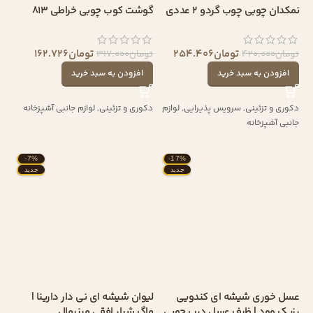
نمکدان چوبی چوب گردو 2 عددی
گوشت کوب چوبی خراطی 813
تومان
254.406
تومان
162.726
تومان
420.000
تومان
317.000
افزودن به سبد خرید
افزودن به سبد خرید
دکوری و تزئینی
,
سرویس پذیرایی
,
لوازم
دکوری و تزئینی
,
لوازم جانبی آشپزخانه
جانبی آشپزخانه
-7%
-17%
جدید
جدید
عسل خوری شیشه ای کندویی
لیوان شیشه ای نی دار دارینا |
رزیک وود | ظرف عسل درب چوبی
ماگ شیار افقی مینیمال