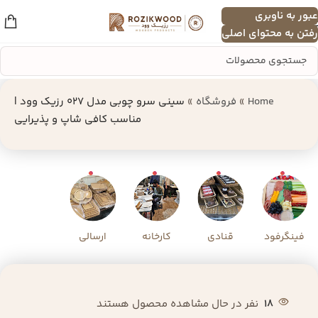
عبور به ناوبری
منو
رفتن به محتوای اصلی
Home
»
فروشگاه
»
سینی سرو چوبی مدل 027 رزیک وود |
مناسب کافی شاپ و پذیرایی
فینگرفود
قنادی
کارخانه
ارسالی
18
نفر در حال مشاهده محصول هستند