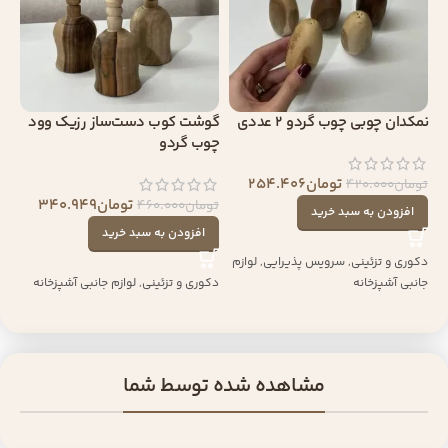
نمکدان چوبی چوب گردو 2 عددی
گوشت کوب دست‌ساز رزیک وود
چوب گردو
تومان
254.406
تومان
420.000
تومان
340.949
تومان
460.000
افزودن به سبد خرید
افزودن به سبد خرید
دکوری و تزئینی
,
سرویس پذیرایی
,
لوازم
جانبی آشپزخانه
دکوری و تزئینی
,
لوازم جانبی آشپزخانه
مشاهده شده توسط شما