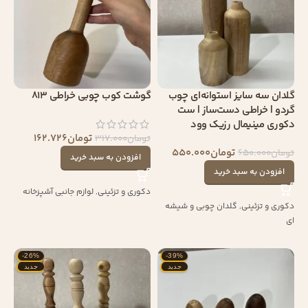
گلدان سه‌ سایز استوانه‌ای چوب
گوشت کوب چوبی خراطی 813
گردو | خراطی دست‌ساز | ست
دکوری مینیمال رزیک وود
تومان
162.726
تومان
317.000
تومان
550.000
تومان
650.000
افزودن به سبد خرید
افزودن به سبد خرید
دکوری و تزئینی
,
لوازم جانبی آشپزخانه
دکوری و تزئینی
,
گلدان چوبی و شیشه
ای
-26%
-39%
جدید
جدید