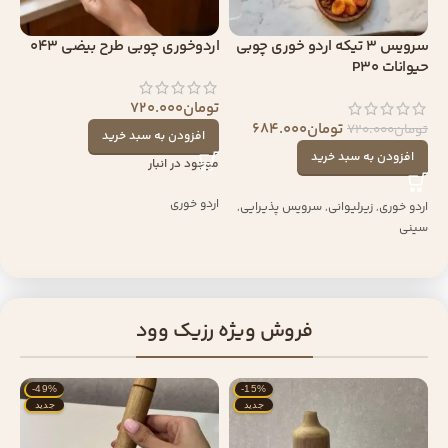
سرویس 3 تیکه اردو خوری چوبی
اردوخوری چوبی طرح بیضی 043
حیوانات P30
تومان
720.000
تومان
684.000
تومان
720.000
افزودن به سبد خرید
افزودن به سبد خرید
موجود در انبار
اردو خوری
اردو خوری
,
زیرلیوانی
,
سرویس پذیرایی
,
سینی
فروش ویژه رزیک وود
-49%
-15%
جدید
جدید