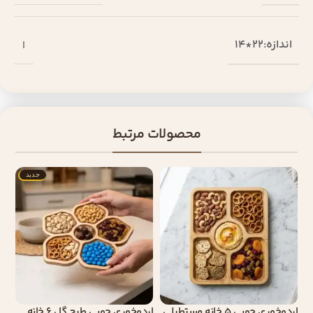
اندازه:22*14
ا
محصولات مرتبط
جدید
اردوخوری چوبی 5 خانه مستطیلی
اردوخوری چوبی طرح گل 6 خانه