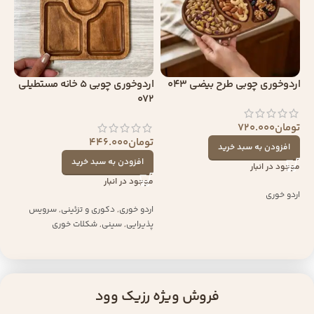
اردوخوری چوبی طرح بیضی 043
اردوخوری چوبی 5 خانه مستطیلی
072
تومان
720.000
تومان
446.000
افزودن به سبد خرید
افزودن به سبد خرید
موجود در انبار
موجود در انبار
اردو خوری
اردو خوری
,
دکوری و تزئینی
,
سرویس
پذیرایی
,
سینی
,
شکلات خوری
فروش ویژه رزیک وود