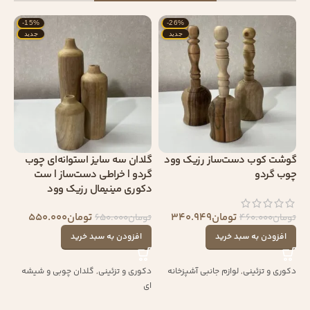
-15%
-26%
جدید
جدید
گوشت کوب دست‌ساز رزیک وود
گلدان سه‌ سایز استوانه‌ای چوب
چوب گردو
گردو | خراطی دست‌ساز | ست
دکوری مینیمال رزیک وود
تومان
340.949
تومان
550.000
تومان
460.000
تومان
650.000
افزودن به سبد خرید
افزودن به سبد خرید
دکوری و تزئینی
,
لوازم جانبی آشپزخانه
دکوری و تزئینی
,
گلدان چوبی و شیشه
ای