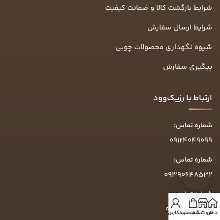
شرایط بازگشت کالا و ضمانت کیفیت
شرایط ارسال سفارش
شیوه نگهداری محصولات چوبی
پیگیری سفارش
ارتباط با رزیک‌وود
شماره تماس:
09124049099
شماره تماس:
09390648532
شماره تماس:
09304049099
خانه
فروشگاه
سبد خرید
حساب کاربری من