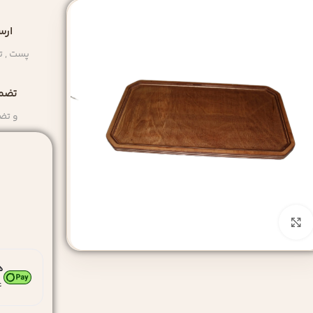
ارس
پست , ت
تضمی
و تض
بزرگنمایی تصویر
ه
۴ قسط ماها