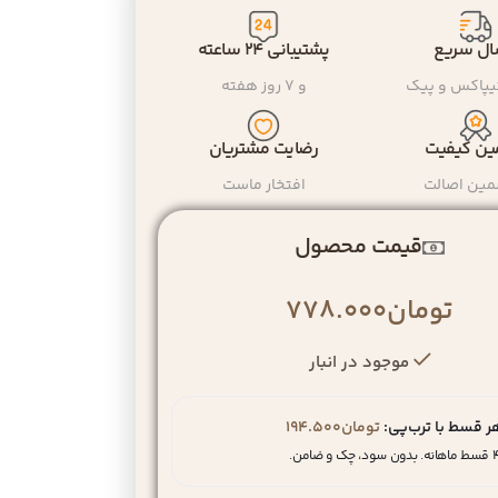
ال سریع
پشتیبانی ۲۴ ساعته
یپاکس و پیک
و ۷ روز هفته
ن کیفیت
رضایت مشتریان
مین اصالت
افتخار ماست
قیمت محصول
تومان
778.000
موجود در انبار
ر قسط با ترب‌پی:
تومان
194.500
نه. بدون سود، چک و ضامن.