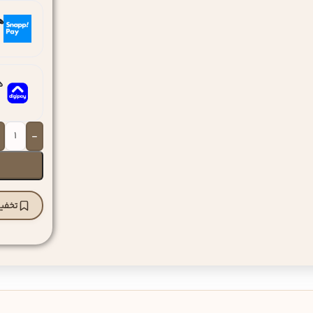
ه
ه
-
تخفیف