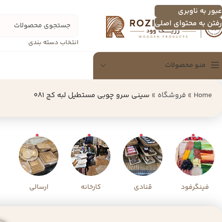
عبور به ناوبری
رفتن به محتوای اصلی
انتخاب دسته بندی
منو محصولات
Home
»
فروشگاه
»
سینی سرو چوبی مستطیل لبه کج 081
سینی
سینی چندنفره
اردو خوری
تخته سرور
شکلات خوری
دسرخوری و عسل خوری
فینگرفود
قنادی
کارخانه
ارسالی
سرویس پذیرایی