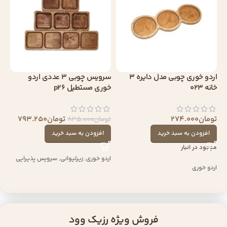
اردو خوری چوبی مدل دایره 3
سرویس چوبی 3 عددی اردو
خانه 023
خوری مستطیل p26
تومان
274.000
تومان
793.250
تومان
835.000
افزودن به سبد خرید
افزودن به سبد خرید
موجود در انبار
اردو خوری
,
زیرلیوانی
,
سرویس پذیرایی
اردو خوری
فروش ویژه رزیک وود