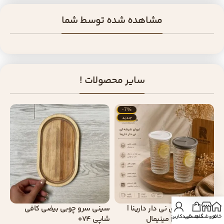
مشاهده شده توسط شما
سایر محصولات !
-7%
جدید
لیوان شیشه ای نی دار دارینا |
سینی سرو چوبی بیضی کافی
خانه
فروشگاه
سبد خرید
حساب کاربری من
ماگ شیار افقی مینیمال
شاپی 074