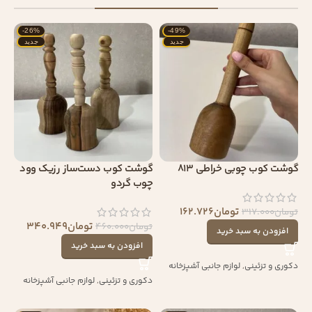
-26%
-49%
جدید
جدید
گوشت کوب چوبی خراطی 813
گوشت کوب دست‌ساز رزیک وود
چوب گردو
تومان
162.726
تومان
317.000
تومان
340.949
تومان
460.000
افزودن به سبد خرید
افزودن به سبد خرید
دکوری و تزئینی
,
لوازم جانبی آشپزخانه
دکوری و تزئینی
,
لوازم جانبی آشپزخانه