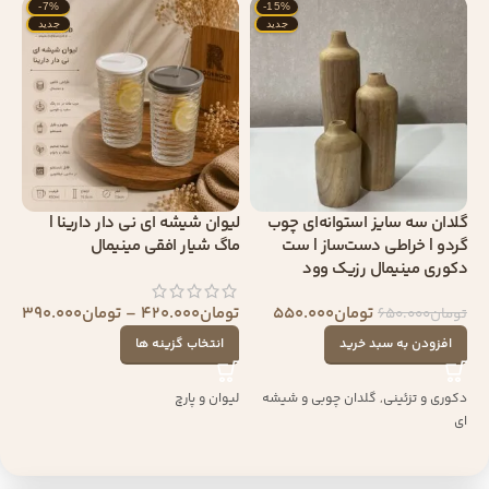
-7%
-15%
جدید
جدید
گلدان سه‌ سایز استوانه‌ای چوب
لیوان شیشه ای نی دار دارینا |
گردو | خراطی دست‌ساز | ست
ماگ شیار افقی مینیمال
دکوری مینیمال رزیک وود
تومان
550.000
تومان
420.000
–
تومان
390.000
تومان
650.000
افزودن به سبد خرید
انتخاب گزینه ها
دکوری و تزئینی
,
گلدان چوبی و شیشه
لیوان و پارچ
ای