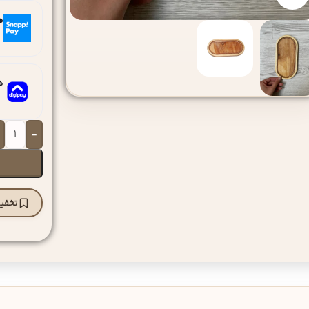
ه
ه
-
تخفیف