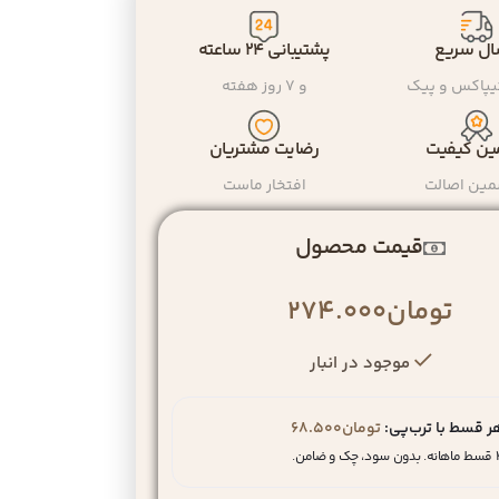
ال سریع
پشتیبانی ۲۴ ساعته
یپاکس و پیک
و ۷ روز هفته
ن کیفیت
رضایت مشتریان
مین اصالت
افتخار ماست
قیمت محصول
تومان
274.000
موجود در انبار
ر قسط با ترب‌پی:
تومان
68.500
سود، چک و ضامن.