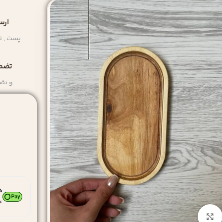
ارس
پست , ت
تضمی
و تض
ه
۴ قسط ماهانه. بدون 
بزرگنمایی تصویر