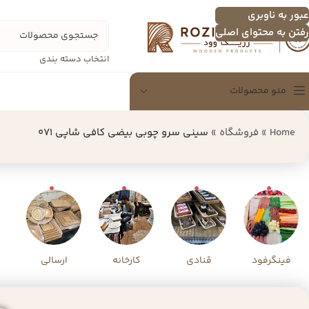
عبور به ناوبری
رفتن به محتوای اصلی
انتخاب دسته بندی
منو محصولات
Home
»
فروشگاه
»
سینی سرو چوبی بیضی کافی شاپی 071
سینی
سینی چندنفره
اردو خوری
تخته سرور
شکلات خوری
دسرخوری و عسل خوری
فینگرفود
قنادی
کارخانه
ارسالی
سرویس پذیرایی