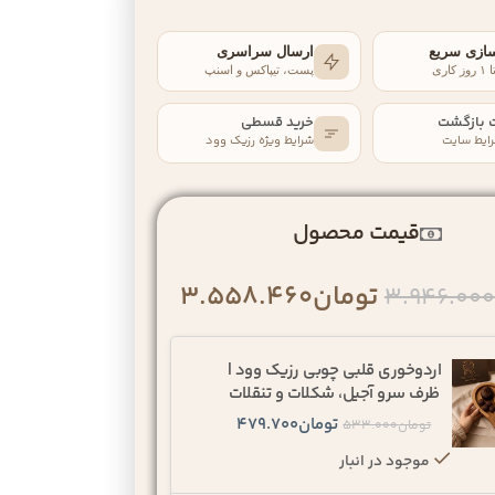
سازی سریع
ارسال سراسری
اری
پست، تیپاکس و اسنپ
 بازگشت
خرید قسطی
ایط سایت
شرایط ویژه رزیک‌ وود
قیمت محصول
تومان
3.558.460
3.946.000
اردوخوری قلبی چوبی رزیک وود |
ظرف سرو آجیل، شکلات و تنقلات
تومان
479.700
تومان
533.000
موجود در انبار