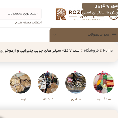
عبور به ناوبری
رفتن به محتوای اصلی
انتخاب دسته بندی
منو محصولات
Home
»
فروشگاه
»
ست 7 تکه سینی‌های چوبی پذیرایی و اردوخوری رزیک‌وود | بهترین طرح‌های پرفروش
سینی
سینی چندنفره
اردو خوری
تخته سرور
شکلات خوری
دسرخوری و عسل خوری
فینگرفود
قنادی
کارخانه
ارسالی
سرویس پذیرایی