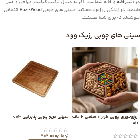
در
آشپزخانه
و خانه شماست. اگر به دنبال ترکیب کیفیت، طراحی و حس
طبیعت در زندگی روزمره هستید، سینی‌های چوبی
RozikWood
انتخابی
هوشمندانه برای شما هستند.
سینی های چوبی رزیک وود
اردوخوری چوبی طرح 6 ضلعی 4 خانه
سینی مربع چوبی پذیرایی 083
010
تومان
706.000