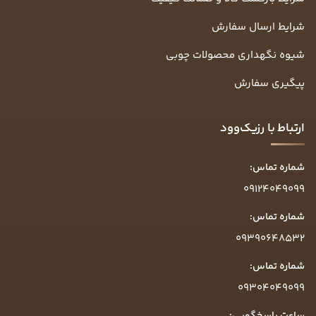
شرایط ارسال سفارش
شیوه نگهداری محصولات چوبی
پیگیری سفارش
ارتباط با رزیک‌وود
شماره تماس:
09124049099
شماره تماس:
09390648532
شماره تماس:
09304049099
ساعت پاسخگویی: