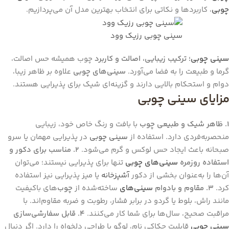
چوبی
، کاربردها و نکاتی برای انتخاب بهترین مدل آن می‌پردازیم.
سینی چوبی
رزیک وود
سینی چوبی
؛ ترکیب زیبایی، اصالت و کاربرد
چوب همیشه حس اصالت،
گرما و طبیعت را به فضا می‌آورد.
سینی‌های چوبی
علاوه بر ظاهر زیبا،
دوام و استحکام بالایی دارند و گزینه‌ای شیک برای پذیرایی هستند.
مزایای سینی چوبی
۱. ظاهر شیک و طبیعی
چوب
با بافت و رنگ خاص خود، زیبایی
منحصربه‌فردی دارد. استفاده از
سینی چوبی
در پذیرایی مهمان یا سرو
صبحانه باعث ایجاد حس لوکس و گرم می‌شود.
۲. مناسب برای دکور و
استفاده روزمره
سینی‌های چوبی
تنها برای پذیرایی نیستند؛ می‌توان
آن‌ها را به‌عنوان بخشی از دکور
آشپزخانه
یا میز پذیرایی نیز استفاده
کرد.
۳. مقاوم و بادوام
سینی‌های
ساخته‌شده از
چوب‌
های باکیفیت
مانند راش، بلوط یا گردو در برابر فشار، رطوبت و ضربه مقاوم‌اند. با
مراقبت صحیح، سال‌ها برای شما کار می‌کنند.
۴. قابل سفارشی‌سازی
سینی چوبی
قابلیت حکاکی نام، لوگو یا طراحی دلخواه را دارد. اگر دنبال