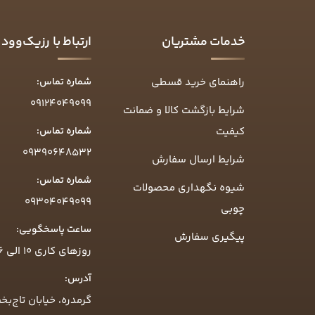
خدمات مشتریان
ارتباط با رزیک‌وود
راهنمای خرید قسطی
شماره تماس:
09124049099
شرایط بازگشت کالا و ضمانت
کیفیت
شماره تماس:
09390648532
شرایط ارسال سفارش
شماره تماس:
شیوه نگهداری محصولات
09304049099
چوبی
ساعت پاسخگویی:
پیگیری سفارش
روزهای کاری ۱۰ الی ۱۶
آدرس:
گرمدره، خیابان تاج‌بخ