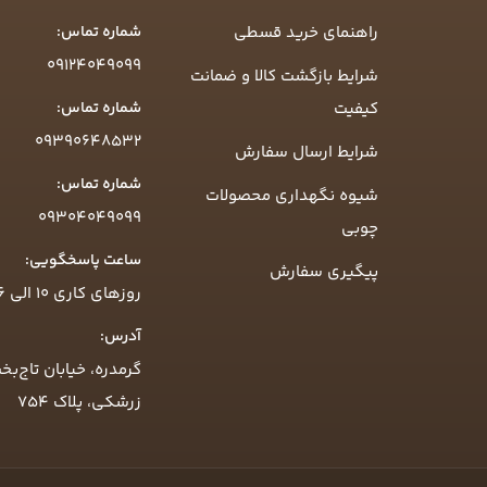
راهنمای خرید قسطی
شماره تماس:
09124049099
شرایط بازگشت کالا و ضمانت
کیفیت
شماره تماس:
09390648532
شرایط ارسال سفارش
شماره تماس:
شیوه نگهداری محصولات
09304049099
چوبی
ساعت پاسخگویی:
پیگیری سفارش
روزهای کاری ۱۰ الی ۱۶
آدرس:
گرمدره، خیابان تاج‌بخ
زرشکی، پلاک ۷۵۴