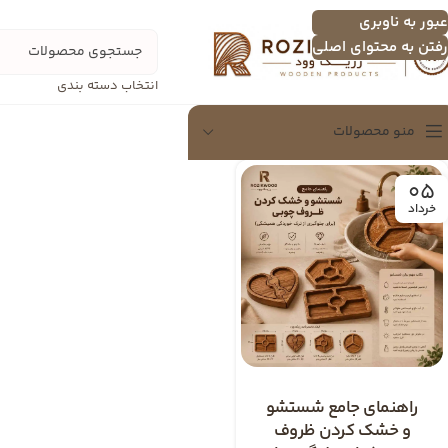
عبور به ناوبری
رفتن به محتوای اصلی
انتخاب دسته بندی
منو محصولات
05
سینی
خرداد
سینی چندنفره
اردو خوری
تخته سرور
شکلات خوری
دسرخوری و عسل خوری
راهنمای جامع شستشو
سرویس پذیرایی
و خشک کردن ظروف