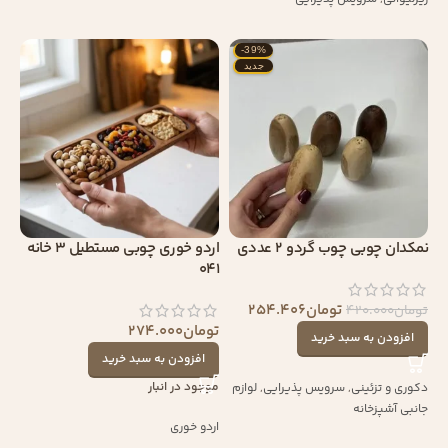
-39%
جدید
نمکدان چوبی چوب گردو 2 عددی
اردو خوری چوبی مستطیل 3 خانه
041
تومان
254.406
تومان
420.000
تومان
274.000
افزودن به سبد خرید
افزودن به سبد خرید
موجود در انبار
دکوری و تزئینی
,
سرویس پذیرایی
,
لوازم
جانبی آشپزخانه
اردو خوری