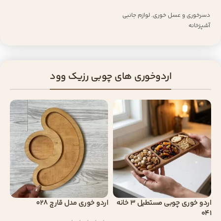
دسرخوری و عسل خوری
,
لوازم جانبی
آشپزخانه
اردوخوری های چوبی رزیک وود
اردو خوری چوبی مستطیل 3 خانه
اردو خوری مدل قارچ 028
041