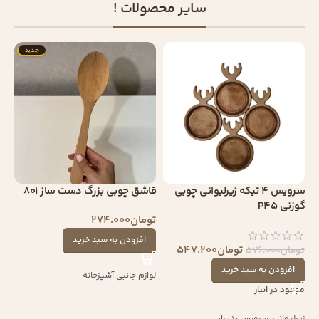
سایر محصولات !
جدید
سرویس 4 تیکه زیرلیوانی چوبی
قاشق چوبی بزرگ دست ساز 801
گوزنی P45
تومان
274.000
افزودن به سبد خرید
تومان
547.200
تومان
576.000
افزودن به سبد خرید
لوازم جانبی آشپزخانه
موجود در انبار
زیرلیوانی
,
سرویس پذیرایی