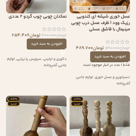
عسل خوری شیشه ای کندویی
نمکدان چوبی چوب گردو 2 عددی
رزیک وود | ظرف عسل درب چوبی
مینیمال با قاشق عسلی
تومان
254.406
تومان
420.000
افزودن به سبد خرید
تومان
489.700
تومان
590.000
افزودن به سبد خرید
دکوری و تزئینی
,
سرویس پذیرایی
,
لوازم
فقط 1 عدد در انبار موجود است
جانبی آشپزخانه
دسرخوری و عسل خوری
,
لوازم جانبی
آشپزخانه
-49%
-26%
جدید
جدید