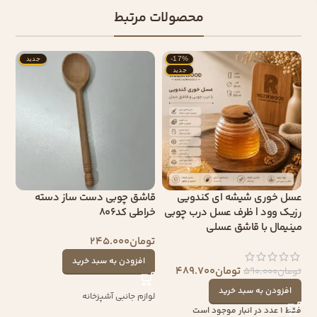
محصولات مرتبط
-17%
جدید
جدید
عسل خوری شیشه ای کندویی
قاشق چوبی دست ساز دسته
رزیک وود | ظرف عسل درب چوبی
خراطی کد806
مینیمال با قاشق عسلی
تومان
245.000
افزودن به سبد خرید
تومان
489.700
تومان
590.000
افزودن به سبد خرید
لوازم جانبی آشپزخانه
فقط 1 عدد در انبار موجود است