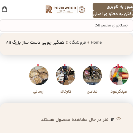
عبور به ناوبری
منو
رفتن به محتوای اصلی
Home
»
فروشگاه
»
کفگیر چوبی دست‌ ساز بزرگ 811
فینگرفود
قنادی
کارخانه
ارسالی
12
نفر در حال مشاهده محصول هستند