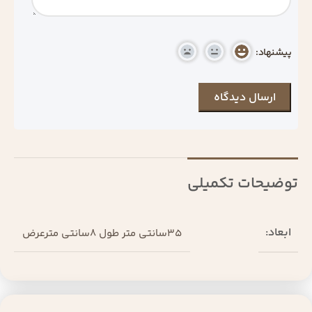
پیشنهاد:
توضیحات تکمیلی
ابعاد:
35سانتی متر طول 8سانتی مترعرض