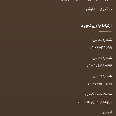
پیگیری سفارش
ارتباط با رزیک‌وود
شماره تماس:
09124049099
شماره تماس:
09390648532
شماره تماس:
09304049099
ساعت پاسخگویی:
روزهای کاری ۱۰ الی ۱۶
آدرس: