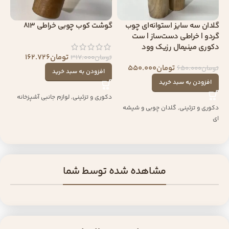
گلدان سه‌ سایز استوانه‌ای چوب
گوشت کوب چوبی خراطی 813
گردو | خراطی دست‌ساز | ست
دکوری مینیمال رزیک وود
تومان
162.726
تومان
317.000
تومان
550.000
تومان
650.000
افزودن به سبد خرید
افزودن به سبد خرید
دکوری و تزئینی
,
لوازم جانبی آشپزخانه
دکوری و تزئینی
,
گلدان چوبی و شیشه
ای
مشاهده شده توسط شما