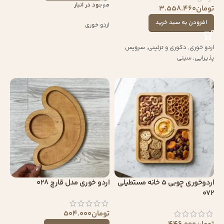
موجود در انبار
تومان
3.558.460
افزودن به سبد خرید
اردو خوری
اردو خوری
,
دکوری و تزئینی
,
سرویس
پذیرایی
,
سینی
اردوخوری چوبی 5 خانه مستطیلی
اردو خوری مدل قارچ 028
072
تومان
504.000