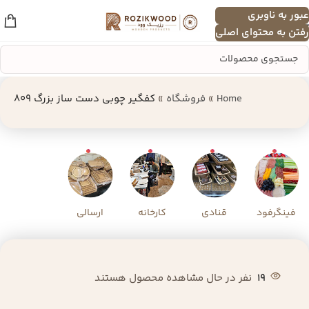
عبور به ناوبری
منو
رفتن به محتوای اصلی
Home
»
فروشگاه
»
کفگیر چوبی دست‌ ساز بزرگ 809
فینگرفود
قنادی
کارخانه
ارسالی
19
نفر در حال مشاهده محصول هستند