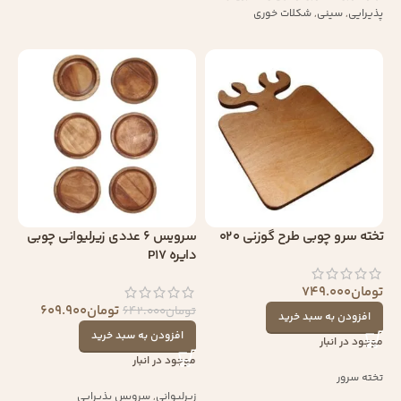
پذیرایی
,
سینی
,
شکلات خوری
تخته سرو چوبی طرح گوزنی 020
سرویس 6 عددی زیرلیوانی چوبی
دایره P17
تومان
749.000
تومان
609.900
تومان
642.000
افزودن به سبد خرید
افزودن به سبد خرید
موجود در انبار
موجود در انبار
تخته سرور
زیرلیوانی
,
سرویس پذیرایی