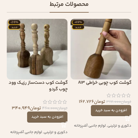
محصولات مرتبط
-26%
-49%
جدید
جدید
گوشت کوب چوبی خراطی 813
گوشت کوب دست‌ساز رزیک وود
چوب گردو
تومان
162.726
تومان
317.000
تومان
340.949
تومان
460.000
افزودن به سبد خرید
افزودن به سبد خرید
دکوری و تزئینی
,
لوازم جانبی آشپزخانه
دکوری و تزئینی
,
لوازم جانبی آشپزخانه