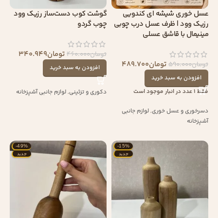
عسل خوری شیشه ای کندویی
گوشت کوب دست‌ساز رزیک وود
رزیک وود | ظرف عسل درب چوبی
چوب گردو
مینیمال با قاشق عسلی
تومان
340.949
تومان
460.000
تومان
489.700
تومان
590.000
افزودن به سبد خرید
افزودن به سبد خرید
فقط 1 عدد در انبار موجود است
دکوری و تزئینی
,
لوازم جانبی آشپزخانه
دسرخوری و عسل خوری
,
لوازم جانبی
آشپزخانه
-49%
-15%
جدید
جدید