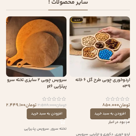
سایر محصولات !
جدید
اردوخوری چوبی طرح گل 6 خانه
سرویس چوبی 2 سایزی تخته سرو
039
پیتزایی p16
تومان
850.000
تومان
2.449.100
تومان
2.578.000
افزودن به سبد خرید
افزودن به سبد خرید
موجود در انبار
تخته سرور
,
سرویس پذیرایی
اردو خوری
,
دکوری و تزئینی
,
سرویس