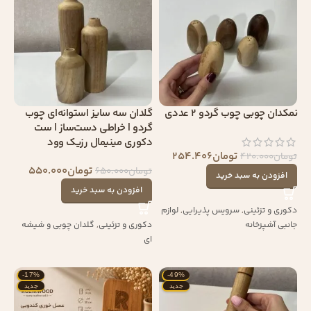
نمکدان چوبی چوب گردو 2 عددی
گلدان سه‌ سایز استوانه‌ای چوب
گردو | خراطی دست‌ساز | ست
دکوری مینیمال رزیک وود
تومان
254.406
تومان
420.000
تومان
550.000
تومان
650.000
افزودن به سبد خرید
افزودن به سبد خرید
دکوری و تزئینی
,
سرویس پذیرایی
,
لوازم
جانبی آشپزخانه
دکوری و تزئینی
,
گلدان چوبی و شیشه
ای
-17%
-49%
جدید
جدید