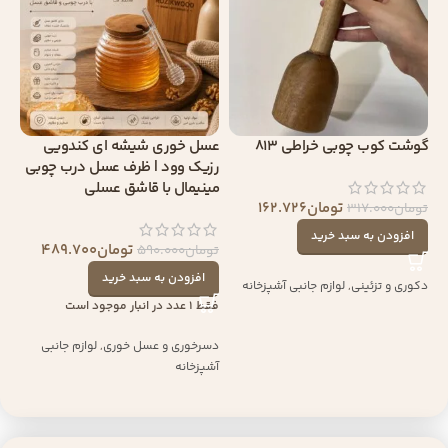
گوشت کوب چوبی خراطی 813
عسل خوری شیشه ای کندویی
رزیک وود | ظرف عسل درب چوبی
مینیمال با قاشق عسلی
تومان
162.726
تومان
317.000
افزودن به سبد خرید
تومان
489.700
تومان
590.000
افزودن به سبد خرید
دکوری و تزئینی
,
لوازم جانبی آشپزخانه
فقط 1 عدد در انبار موجود است
دسرخوری و عسل خوری
,
لوازم جانبی
آشپزخانه