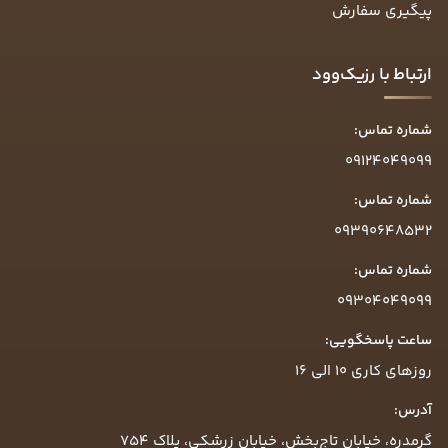
پیگیری سفارش
ارتباط با رزیک‌وود
شماره تماس:
09124049099
شماره تماس:
09390648532
شماره تماس:
09304049099
ساعت پاسخگویی:
روزهای کاری ۱۰ الی ۱۶
آدرس:
گرمدره، خیابان تاج‌بخش، خیابان زرشکی، پلاک ۷۵۴