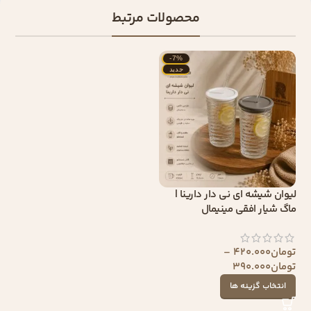
محصولات مرتبط
-7%
جدید
لیوان شیشه ای نی دار دارینا |
ماگ شیار افقی مینیمال
تومان
420.000
–
تومان
390.000
انتخاب گزینه ها