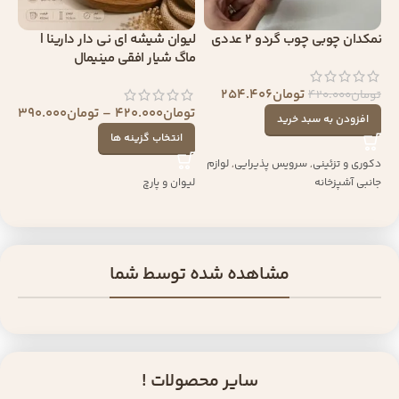
نمکدان چوبی چوب گردو 2 عددی
لیوان شیشه ای نی دار دارینا |
ماگ شیار افقی مینیمال
تومان
254.406
تومان
420.000
تومان
420.000
–
تومان
390.000
افزودن به سبد خرید
انتخاب گزینه ها
دکوری و تزئینی
,
سرویس پذیرایی
,
لوازم
جانبی آشپزخانه
لیوان و پارچ
مشاهده شده توسط شما
سایر محصولات !