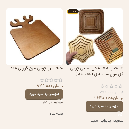
جدید
3 مجموعه 5 عددی سینی چوبی
تخته سرو چوبی طرح گوزنی 020
گل مربع مستطیل ( 15 تیکه )
تومان
749.000
تومان
2.779.000
افزودن به سبد خرید
تومان
2.640.050
موجود در انبار
افزودن به سبد خرید
تخته سرور
سرویس پذیرایی
,
سینی