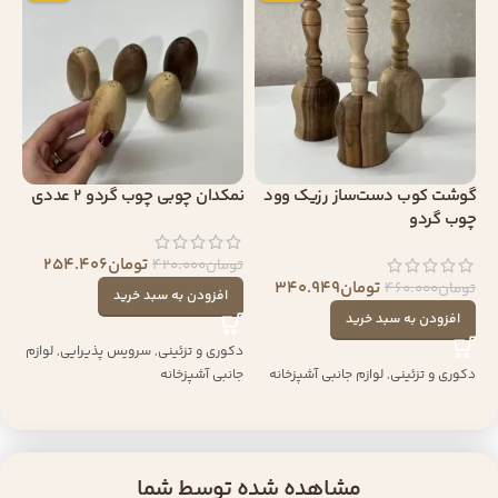
گوشت کوب دست‌ساز رزیک وود
نمکدان چوبی چوب گردو 2 عددی
چوب گردو
تومان
254.406
تومان
420.000
تومان
340.949
تومان
460.000
افزودن به سبد خرید
افزودن به سبد خرید
دکوری و تزئینی
,
سرویس پذیرایی
,
لوازم
دکوری و تزئینی
,
لوازم جانبی آشپزخانه
جانبی آشپزخانه
مشاهده شده توسط شما