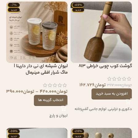
-7%
-49%
جدید
جدید
گوشت کوب چوبی خراطی 813
لیوان شیشه ای نی دار دارینا |
ماگ شیار افقی مینیمال
تومان
162.726
تومان
317.000
تومان
420.000
–
تومان
390.000
افزودن به سبد خرید
انتخاب گزینه ها
دکوری و تزئینی
,
لوازم جانبی آشپزخانه
لیوان و پارچ
-39%
-26%
جدید
جدید