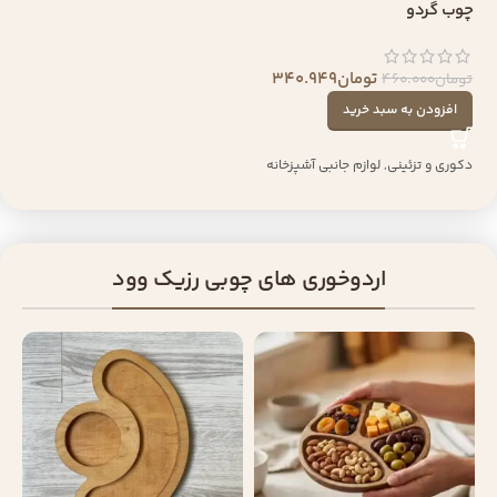
چوب گردو
تومان
340.949
تومان
460.000
افزودن به سبد خرید
دکوری و تزئینی
,
لوازم جانبی آشپزخانه
اردوخوری های چوبی رزیک وود