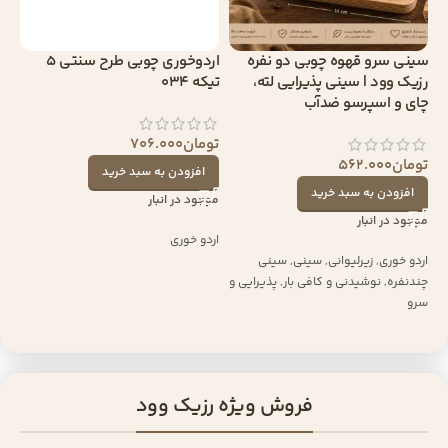
سینی سرو قهوه چوبی دو نفره
اردوخوری چوبی طرح سنتی 5
رزیک وود | سینی پذیرایی لته،
تیکه 034
چای و اسپرسو ضدآب
تومان
706.000
تومان
562.000
افزودن به سبد خرید
افزودن به سبد خرید
موجود در انبار
موجود در انبار
اردو خوری
اردو خوری
,
زیرلیوانی
,
سینی
,
سینی
چندنفره
,
نوشیدنی و کافی بار
,
پذیرایی و
سرو
فروش ویژه رزیک وود