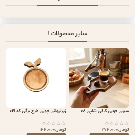
سایر محصولات !
سینی چوبی کافی شاپی 08
زیرلیوانی چوبی طرح برگی کد 021
تومان
274.000
تومان
144.000