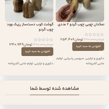
نمکدان چوبی چوب گردو 2 عددی
گوشت کوب دست‌ساز رزیک وود
چوب گردو
تومان
254.406
تومان
420.000
تومان
340.949
تومان
460.000
افزودن به سبد خرید
افزودن به سبد خرید
دکوری و تزئینی
,
سرویس پذیرایی
,
لوازم
جانبی آشپزخانه
دکوری و تزئینی
,
لوازم جانبی آشپزخانه
مشاهده شده توسط شما