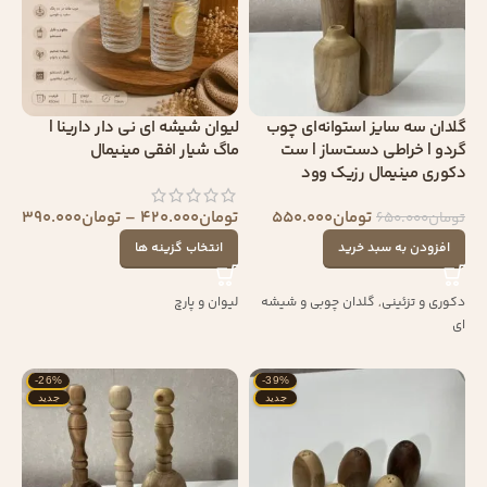
گلدان سه‌ سایز استوانه‌ای چوب
لیوان شیشه ای نی دار دارینا |
گردو | خراطی دست‌ساز | ست
ماگ شیار افقی مینیمال
دکوری مینیمال رزیک وود
تومان
550.000
تومان
420.000
–
تومان
390.000
تومان
650.000
افزودن به سبد خرید
انتخاب گزینه ها
دکوری و تزئینی
,
گلدان چوبی و شیشه
لیوان و پارچ
ای
-26%
-39%
جدید
جدید