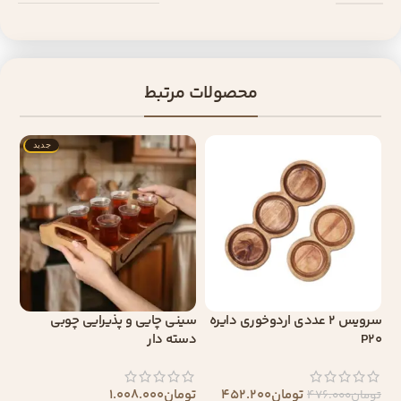
محصولات مرتبط
جدید
سرویس 2 عددی اردوخوری دایره
سینی چایی و پذیرایی چوبی
P20
دسته دار
تومان
452.200
تومان
1.008.000
تومان
476.000