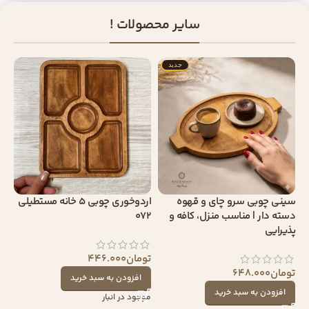
سایر محصولات !
جدید
سینی چوبی سرو چای و قهوه
اردوخوری چوبی 5 خانه مستطیلی
دسته دار | مناسب منزل، کافه و
072
پذیرایی
تومان
446.000
تومان
648.000
افزودن به سبد خرید
افزودن به سبد خرید
موجود در انبار