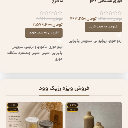
خوری مستطیل p26
5 طرح
تومان
793.250
تومان
835.000
تومان
2.866.000
تومان
2.579.400
افزودن به سبد خرید
افزودن به سبد خرید
اردو خوری
,
زیرلیوانی
,
سرویس پذیرایی
اردو خوری
,
دکوری و تزئینی
,
سرویس
پذیرایی
,
سینی
,
سینی چندنفره
,
شکلات
خوری
فروش ویژه رزیک وود
-7%
-15%
جدید
جدید