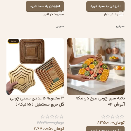
افزودن به سبد خرید
افزودن به سبد خرید
موجود در انبار
موجود در انبار
سینی
سینی
جدید
تخته سرو چوبی طرح دو تیکه
3 مجموعه 5 عددی سینی چوبی
آغوش 04
گل مربع مستطیل ( 15 تیکه )
تومان
835.000
تومان
2.779.000
تومان
2.640.050
افزودن به سبد خرید