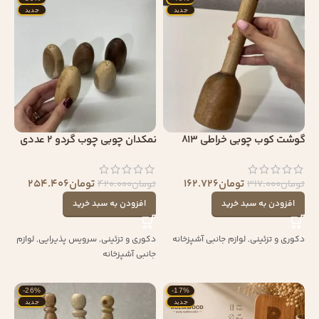
جدید
جدید
گوشت کوب چوبی خراطی 813
نمکدان چوبی چوب گردو 2 عددی
تومان
162.726
تومان
254.406
تومان
317.000
تومان
420.000
افزودن به سبد خرید
افزودن به سبد خرید
دکوری و تزئینی
,
لوازم جانبی آشپزخانه
دکوری و تزئینی
,
سرویس پذیرایی
,
لوازم
جانبی آشپزخانه
-26%
-17%
جدید
جدید