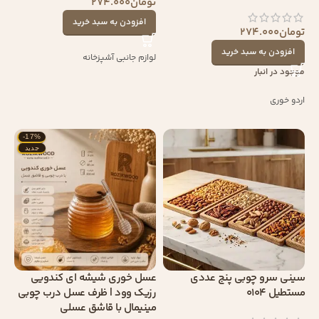
تومان
274.000
افزودن به سبد خرید
تومان
274.000
افزودن به سبد خرید
لوازم جانبی آشپزخانه
موجود در انبار
اردو خوری
-17%
جدید
سینی سرو چوبی پنج عددی
عسل خوری شیشه ای کندویی
مستطیل 0104
رزیک وود | ظرف عسل درب چوبی
مینیمال با قاشق عسلی