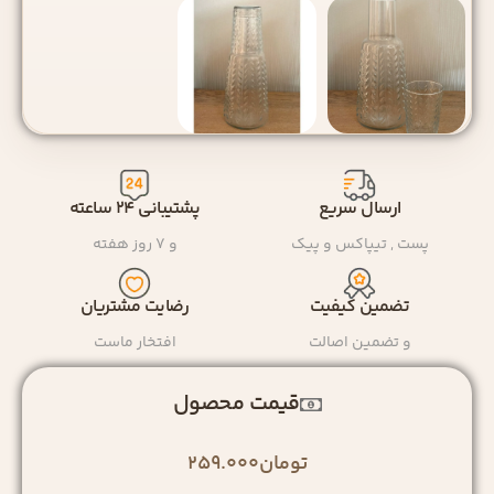
ارسال سریع
پشتیبانی ۲۴ ساعته
پست , تیپاکس و پیک
و ۷ روز هفته
تضمین کیفیت
رضایت مشتریان
و تضمین اصالت
افتخار ماست
قیمت محصول
تومان
259.000