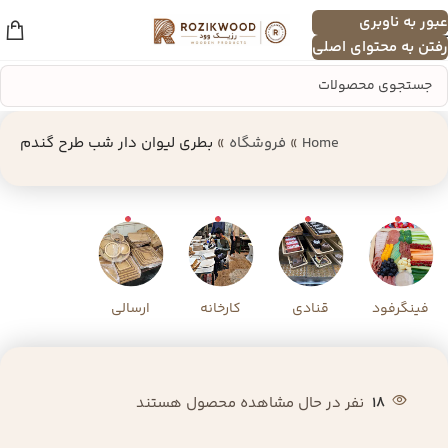
عبور به ناوبری
منو
رفتن به محتوای اصلی
Home
»
فروشگاه
»
بطری لیوان دار شب طرح گندم
فینگرفود
قنادی
کارخانه
ارسالی
18
نفر در حال مشاهده محصول هستند