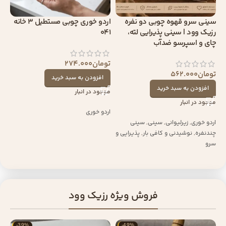
سینی سرو قهوه چوبی دو نفره
اردو خوری چوبی مستطیل 3 خانه
رزیک وود | سینی پذیرایی لته،
041
چای و اسپرسو ضدآب
تومان
274.000
تومان
562.000
افزودن به سبد خرید
افزودن به سبد خرید
موجود در انبار
موجود در انبار
اردو خوری
اردو خوری
,
زیرلیوانی
,
سینی
,
سینی
چندنفره
,
نوشیدنی و کافی بار
,
پذیرایی و
سرو
فروش ویژه رزیک وود
-39%
-49%