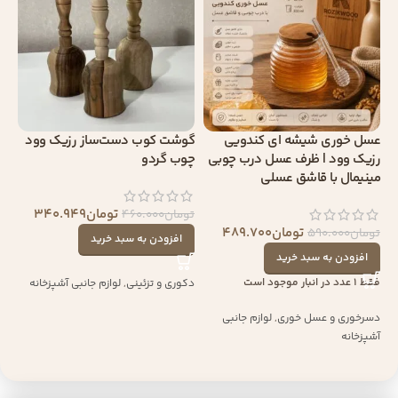
عسل خوری شیشه ای کندویی
گوشت کوب دست‌ساز رزیک وود
رزیک وود | ظرف عسل درب چوبی
چوب گردو
مینیمال با قاشق عسلی
تومان
340.949
تومان
460.000
تومان
489.700
تومان
590.000
افزودن به سبد خرید
افزودن به سبد خرید
فقط 1 عدد در انبار موجود است
دکوری و تزئینی
,
لوازم جانبی آشپزخانه
دسرخوری و عسل خوری
,
لوازم جانبی
آشپزخانه