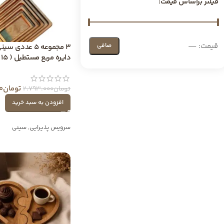
فیلتر براساس قیمت:
قيمت:
—
صافی
3 مجموعه 5 عددی 
دایره مربع مستطیل ( 15 تیکه )
تومان
0
تومان
2.793.000
افزودن به سبد خرید
سرویس پذیرایی
,
سینی