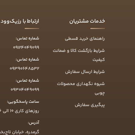
خدمات مشتریان
ارتباط با رزیک‌وود
راهنمای خرید قسطی
شماره تماس:
09124049099
شرایط بازگشت کالا و ضمانت
کیفیت
شماره تماس:
09390648532
شرایط ارسال سفارش
شماره تماس:
شیوه نگهداری محصولات
09304049099
چوبی
ساعت پاسخگویی:
پیگیری سفارش
روزهای کاری ۱۰ الی ۱۶
آدرس:
گرمدره، خیابان تاج‌بخ