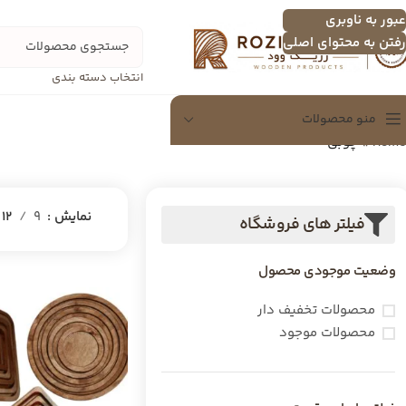
عبور به ناوبری
رفتن به محتوای اصلی
انتخاب دسته بندی
منو محصولات
Home
»
چوبی
سینی
سینی چندنفره
نمایش
9
12
فیلتر های فروشگاه
اردو خوری
وضعیت موجودی محصول
تخته سرور
شکلات خوری
محصولات تخفیف دار
محصولات موجود
دسرخوری و عسل خوری
سرویس پذیرایی