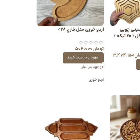
عددی سینی چوبی
اردو خوری مدل قارچ 028
تیکه )
تومان
504.000
ان
3.474.150
افزودن به سبد خرید
موجود در انبار
اردو خوری