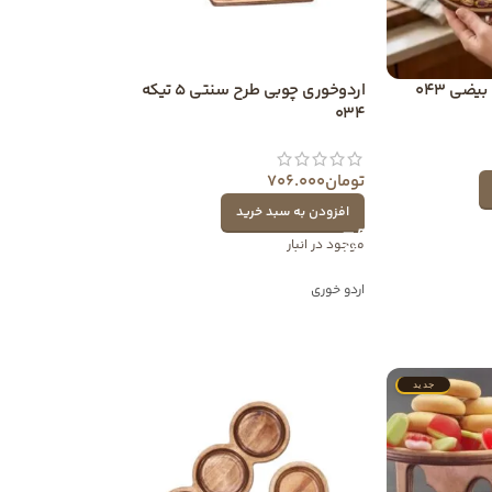
ضی 043
اردوخوری چوبی طرح سنتی 5 تیکه
034
تومان
706.000
افزودن به سبد خرید
موجود در انبار
اردو خوری
جدید