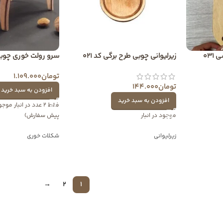
03
زیرلیوانی چوبی طرح برگی کد 021
سرو رولت خوری چوبی پا
تومان
1.109.000
تومان
144.000
افزودن به سبد خرید
افزودن به سبد خرید
فقط 2 عدد در انبار 
موجود در انبار
پیش سفارش)
زیرلیوانی
شکلات خوری
→
2
1