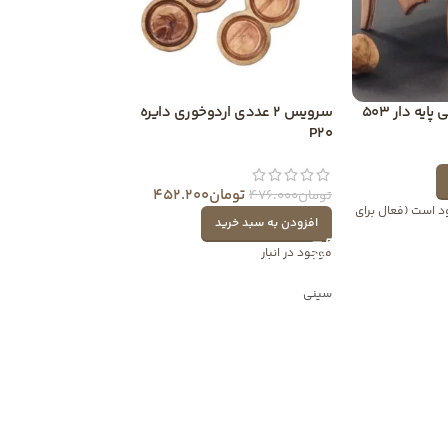
یه دار 503
سرویس 2 عددی اردوخوری دایره
P20
تومان
452.200
تومان
476.000
موجود است (فعال برای
افزودن به سبد خرید
موجود در انبار
سینی