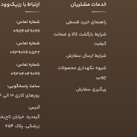
خدمات مشتریان
ارتباط با رزیک‌وود
راهنمای خرید قسطی
شماره تماس:
09124049099
شرایط بازگشت کالا و ضمانت
کیفیت
شماره تماس:
09390648532
شرایط ارسال سفارش
شماره تماس:
شیوه نگهداری محصولات
09304049099
چوبی
ساعت پاسخگویی:
پیگیری سفارش
روزهای کاری ۱۰ الی ۱۶
آدرس:
گرمدره، خیابان تاج‌بخ
زرشکی، پلاک ۷۵۴