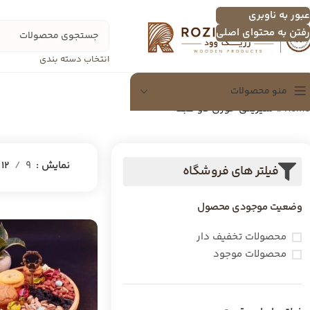
عبور به ناوبری
رفتن به محتوای اصلی
انتخاب دسته بندی
منو محصولات
Home
»
شیرینی خوری دو طبقه
سینی
سینی چندنفره
نمایش
9
12
فیلتر های فروشگاه
اردو خوری
وضعیت موجودی محصول
تخته سرور
شکلات خوری
محصولات تخفیف دار
محصولات موجود
دسرخوری و عسل خوری
سرویس پذیرایی