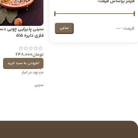
فیلتر براساس قیمت:
قيمت:
—
صافی
سینی پذیرایی چوبی دسته
فلزی دایره 515
تومان
648.000
افزودن به سبد خرید
موجود در انبار
سینی