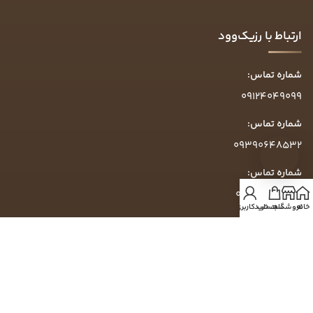
ارتباط با رزیک‌وود
شماره تماس:
09124049099
شماره تماس:
09390648532
شماره تماس:
09304049099
خانه
فروشگاه
سبد خرید
حساب کاربری من
ساعت پاسخگویی:
روزهای کاری ۱۰ الی ۱۶
آدرس:
گرمدره، خیابان تاج‌بخش، خیابان زرشکی، پلاک ۷۵۴