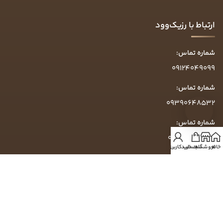
ارتباط با رزیک‌وود
شماره تماس:
09124049099
شماره تماس:
09390648532
شماره تماس:
09304049099
خانه
فروشگاه
سبد خرید
حساب کاربری من
ساعت پاسخگویی:
روزهای کاری ۱۰ الی ۱۶
آدرس:
گرمدره، خیابان تاج‌بخش، خیابان زرشکی، پلاک ۷۵۴