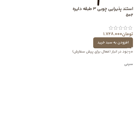
استند پذیرایی چوبی 3 طبقه دایره
502
تومان
1.728.000
افزودن به سبد خرید
موجود در انبار (فعال برای پیش سفارش)
سینی