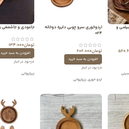
بیضی و
اردوخوری سرو چوبی دایره دوخانه
جاعودی و جاشمعی و
024
تومان
134.000
520.
تومان
202.000
افزودن به سبد خرید
افزودن به سبد خرید
موجود در انبار
موجود در انبار
ینی
زیرلیوانی
اردو خوری
,
زیرلیوانی