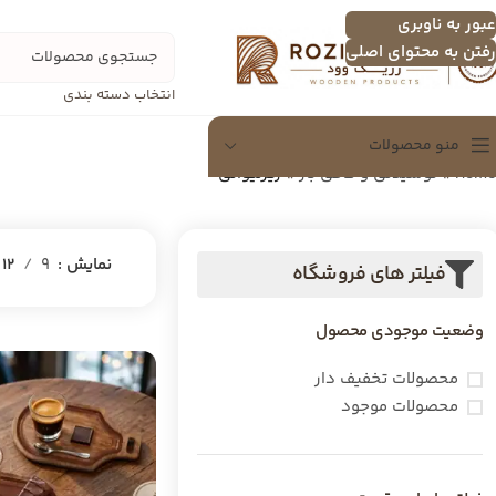
عبور به ناوبری
رفتن به محتوای اصلی
انتخاب دسته بندی
منو محصولات
Home
»
نوشیدنی و کافی بار
»
زیرلیوانی
سینی
سینی چندنفره
نمایش
9
12
فیلتر های فروشگاه
اردو خوری
وضعیت موجودی محصول
تخته سرور
شکلات خوری
محصولات تخفیف دار
محصولات موجود
دسرخوری و عسل خوری
سرویس پذیرایی