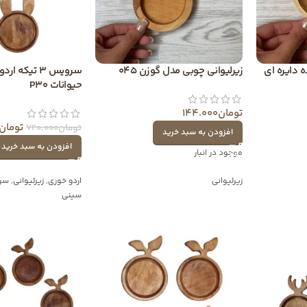
 دایره ای
زیرلیوانی چوبی مدل گوزن 045
سرویس 3 تیکه
حیوانات P30
تومان
144.000
تومان
تومان
720.000
افزودن به سبد خرید
افزودن به سبد خرید
موجود در انبار
زیرلیوانی
اردو خوری
,
زیرلیوانی
,
سرو
سینی