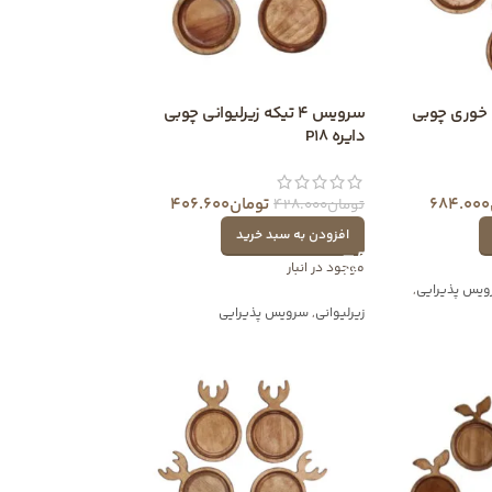
 اردو خوری چوبی
سرویس 4 تیکه زیرلیوانی چوبی
دایره P18
684.000
تومان
406.600
تومان
428.000
افزودن به سبد خرید
موجود در انبار
یس پذیرایی
,
زیرلیوانی
,
سرویس پذیرایی