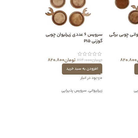
زیرلیوانی چوبی برگی
سرویس 6 عددی زیرلیوان چوبی
گوزنی P15
820.800
تومان
820.800
تومان
864.000
افزودن به سبد خرید
موجود در انبار
یی
زیرلیوانی
,
سرویس پذیرایی