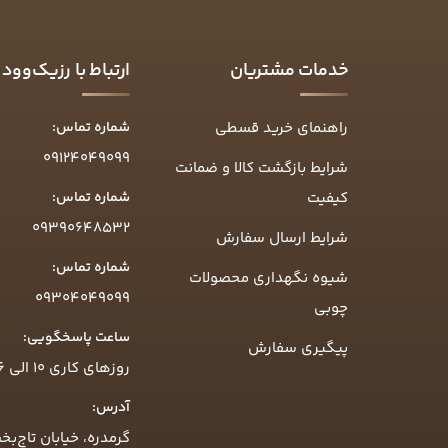
خدمات مشتریان
ارتباط با رزیک‌وود
راهنمای خرید قسطی
شماره تماس:
09124049099
شرایط بازگشت کالا و ضمانت
کیفیت
شماره تماس:
09390648532
شرایط ارسال سفارش
شماره تماس:
شیوه نگهداری محصولات
09304049099
چوبی
ساعت پاسخگویی:
پیگیری سفارش
روزهای کاری ۱۰ الی ۱۶
آدرس:
گرمدره، خیابان تاج‌بخ