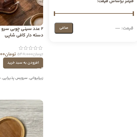
فیلتر براساس قیمت:
قيمت:
—
صافی
2 عدد سینی چوبی سرو 
دسته دار کافی شاپی
تومان
600
تومان
548.000
افزودن به سبد خرید
زیرلیوانی
,
سرویس پذیرایی
,
س