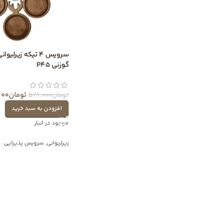
سرویس 4 تیکه زیرلی
گوزنی P45
تومان
200
تومان
576.000
افزودن به سبد خرید
موجود در انبار
زیرلیوانی
,
سرویس پذیرایی