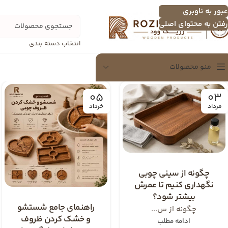
عبور به ناوبری
رفتن به محتوای اصلی
انتخاب دسته بندی
منو محصولات
05
03
سینی
مرداد
خرداد
سینی چندنفره
اردو خوری
تخته سرور
چگونه از سینی چوبی
شکلات خوری
نگهداری کنیم تا عمرش
دسرخوری و عسل خوری
بیشتر شود؟
راهنمای جامع شستشو
سرویس پذیرایی
چگونه از س...
و خشک کردن ظروف
ادامه مطلب