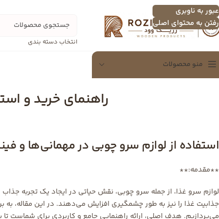
عبور به ناوبری
رفتن به محتوای اصلی
انتخاب دسته بندی
منو محصولات
راهنمای خرید و است
سینی
سینی چندنفره
اردو خوری
استفاده از لوازم سرو چوبی در مهمانی‌ها و فین
تخته سرور
شکلات خوری
**مقدمه:**
دسرخوری و عسل خوری
لوازم سرو غذا، از جمله سرو چوبی، نقش حیاتی در ایجاد یک تجربه جذاب و د
سرویس پذیرایی
جذابیت غذا را نیز به طور چشمگیری افزایش می‌دهند. در این مقاله، به ب
می‌پردازیم. هدف اصلی، ارائه راهنمایی جامع و کاربردی برای شماست تا بتو