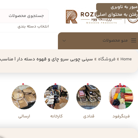
عبور به ناوبری
رفتن به محتوای اصلی
انتخاب دسته بندی
منو محصولات
Home
»
فروشگاه
»
سینی چوبی سرو چای و قهوه دسته دار | مناسب م
سینی
سینی چندنفره
اردو خوری
تخته سرور
شکلات خوری
دسرخوری و عسل خوری
فینگرفود
قنادی
کارخانه
ارسالی
سرویس پذیرایی