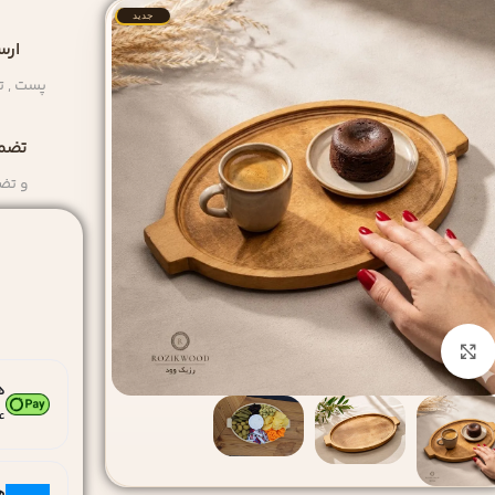
جدید
ارس
پست , ت
تضمی
و تض
بزرگنمایی تصویر
ه
۴ قسط ماهانه. بدون 
ه