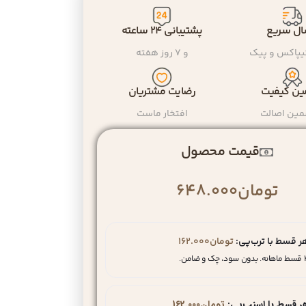
ال سریع
پشتیبانی ۲۴ ساعته
یپاکس و پیک
و ۷ روز هفته
ن کیفیت
رضایت مشتریان
مین اصالت
افتخار ماست
قیمت محصول
تومان
648.000
ر قسط با ترب‌پی:
تومان
162.000
سود، چک و ضامن.
ر قسط با اسنپ‌پی:
تومان
162.000