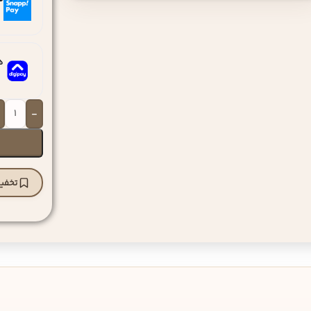
ه
-
تخفیف