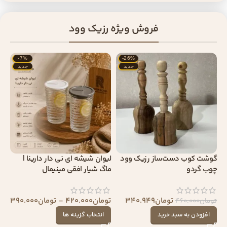
فروش ویژه رزیک وود
-7%
-26%
جدید
جدید
گوشت کوب دست‌ساز رزیک وود
لیوان شیشه ای نی دار دارینا |
چوب گردو
ماگ شیار افقی مینیمال
تومان
340.949
تومان
420.000
–
تومان
390.000
تومان
460.000
افزودن به سبد خرید
انتخاب گزینه ها