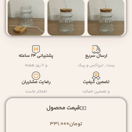
ارسال سریع
پشتیبانی ۲۴ ساعته
پست , تیپاکس و پیک
و ۷ روز هفته
تضمین کیفیت
رضایت مشتریان
و تضمین اصالت
افتخار ماست
قیمت محصول
تومان
331.000