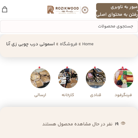
عبور به ناوبری
منو
رفتن به محتوای اصلی
Home
»
فروشگاه
»
اسموتی درب چوبی زی آنا
فینگرفود
قنادی
کارخانه
ارسالی
19
نفر در حال مشاهده محصول هستند