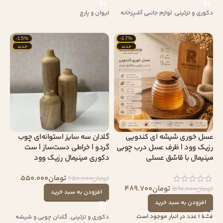
دکوری و تزئینی
,
لوازم جانبی آشپزخانه
لیوان و پارچ
-15%
-17%
جدید
جدید
عسل خوری شیشه ای کندویی
گلدان سه‌ سایز استوانه‌ای چوب
رزیک وود | ظرف عسل درب چوبی
گردو | خراطی دست‌ساز | ست
مینیمال با قاشق عسلی
دکوری مینیمال رزیک وود
تومان
550.000
تومان
650.000
تومان
489.700
تومان
590.000
افزودن به سبد خرید
افزودن به سبد خرید
فقط 1 عدد در انبار موجود است
دکوری و تزئینی
,
گلدان چوبی و شیشه