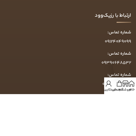
ارتباط با رزیک‌وود
شماره تماس:
09124049099
شماره تماس:
09390648532
شماره تماس:
09304049099
خانه
فروشگاه
سبد خرید
حساب کاربری من
ساعت پاسخگویی:
روزهای کاری ۱۰ الی ۱۶
آدرس:
گرمدره، خیابان تاج‌بخش، خیابان زرشکی، پلاک ۷۵۴