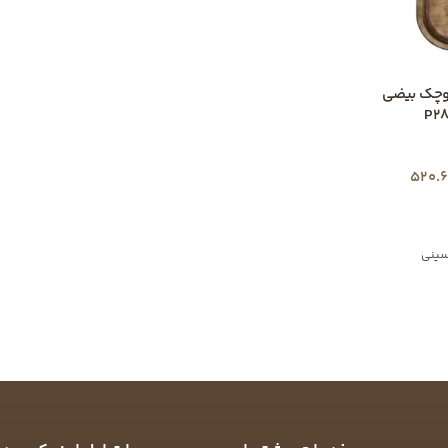
نی کوچک بیضی
520.
ینی