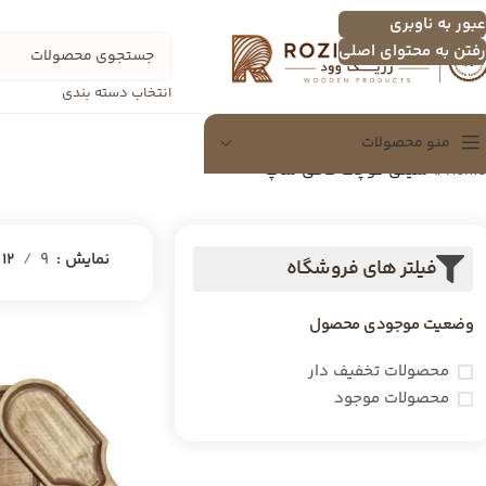
عبور به ناوبری
رفتن به محتوای اصلی
انتخاب دسته بندی
منو محصولات
Home
»
سینی کوچک کافی شاپ
سینی
سینی چندنفره
نمایش
9
12
فیلتر های فروشگاه
اردو خوری
وضعیت موجودی محصول
تخته سرور
شکلات خوری
محصولات تخفیف دار
محصولات موجود
دسرخوری و عسل خوری
سرویس پذیرایی