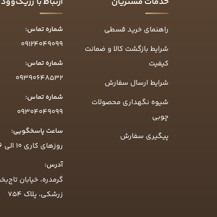
خدمات مشتریان
ارتباط با رزیک‌وود
راهنمای خرید قسطی
شماره تماس:
09124049099
شرایط بازگشت کالا و ضمانت
کیفیت
شماره تماس:
09390648532
شرایط ارسال سفارش
شماره تماس:
شیوه نگهداری محصولات
09304049099
چوبی
ساعت پاسخگویی:
پیگیری سفارش
روزهای کاری ۱۰ الی ۱۶
آدرس:
گرمدره، خیابان تاج‌بخ
زرشکی، پلاک ۷۵۴