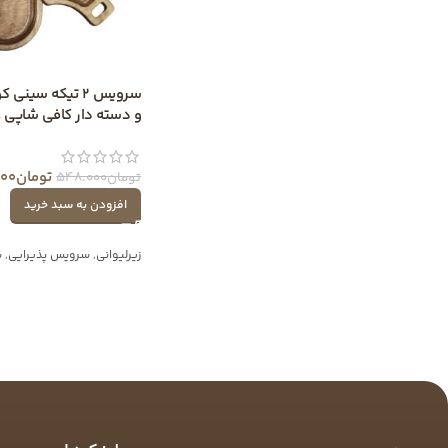
سرویس 2 تیکه سی
و دسته دار کافی شاپی P28
تومان
600
تومان
548.000
افزودن به سبد خرید
زیرلیوانی
,
سرویس پذیرایی
,
س