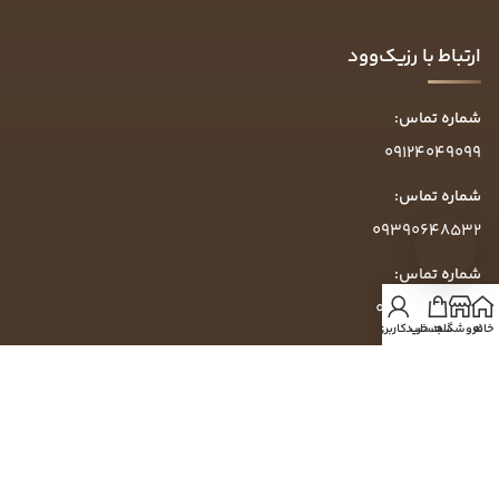
ارتباط با رزیک‌وود
شماره تماس:
09124049099
شماره تماس:
09390648532
شماره تماس:
09304049099
خانه
فروشگاه
سبد خرید
حساب کاربری من
ساعت پاسخگویی:
روزهای کاری ۱۰ الی ۱۶
آدرس:
گرمدره، خیابان تاج‌بخش، خیابان زرشکی، پلاک ۷۵۴