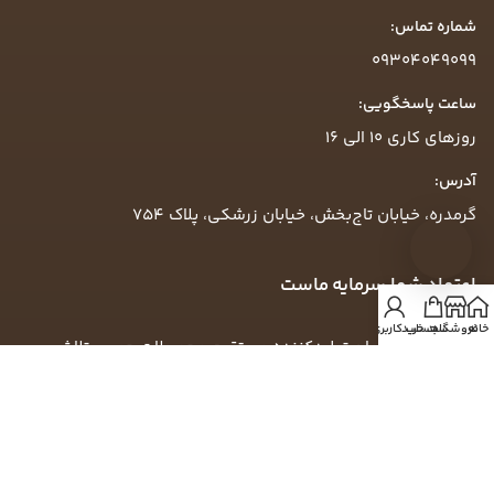
شماره تماس:
09304049099
ساعت پاسخگویی:
روزهای کاری ۱۰ الی ۱۶
آدرس:
گرمدره، خیابان تاج‌بخش، خیابان زرشکی، پلاک ۷۵۴
اعتماد شما سرمایه ماست
خانه
فروشگاه
سبد خرید
حساب کاربری من
رزیک‌وود به‌عنوان تولیدکننده مستقیم محصولات چوبی، تلاش
می‌کند تجربه‌ای مطمئن، شفاف و حرفه‌ای از خرید آنلاین را برای
مشتریان فراهم کند.