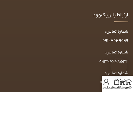
ارتباط با رزیک‌وود
شماره تماس:
09124049099
شماره تماس:
09390648532
شماره تماس:
09304049099
خانه
فروشگاه
سبد خرید
حساب کاربری من
ساعت پاسخگویی:
روزهای کاری ۱۰ الی ۱۶
آدرس:
گرمدره، خیابان تاج‌بخش، خیابان زرشکی، پلاک ۷۵۴