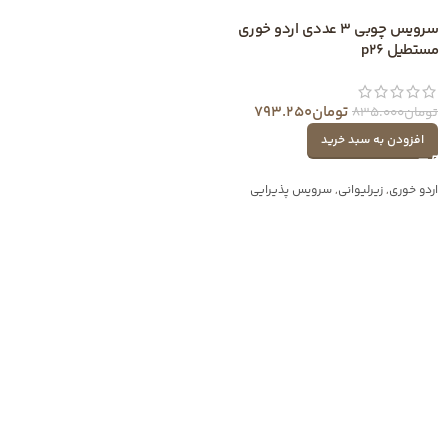
سرویس چوبی 3 عددی اردو خوری
مستطیل p26
تومان
793.250
تومان
835.000
افزودن به سبد خرید
اردو خوری
,
زیرلیوانی
,
سرویس پذیرایی