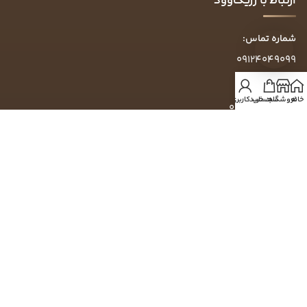
ارتباط با رزیک‌وود
شماره تماس:
09124049099
شماره تماس:
خانه
فروشگاه
سبد خرید
حساب کاربری من
09390648532
شماره تماس:
09304049099
ساعت پاسخگویی:
روزهای کاری ۱۰ الی ۱۶
آدرس:
گرمدره، خیابان تاج‌بخش، خیابان زرشکی، پلاک ۷۵۴
اعتماد شما سرمایه ماست